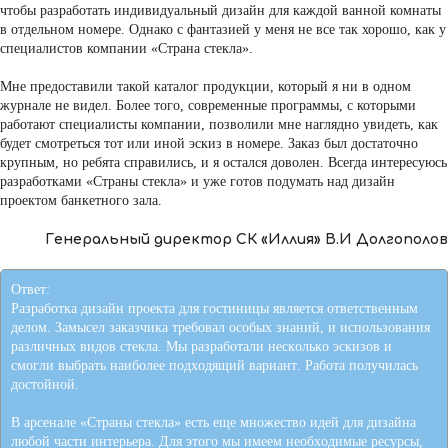
чтобы разработать индивидуальный дизайн для каждой ванной комнаты
в отдельном номере. Однако с фантазией у меня не все так хорошо, как у
специалистов компании «Страна стекла».
Мне предоставили такой каталог продукции, который я ни в одном
журнале не видел. Более того, современные программы, с которыми
работают специалисты компании, позволили мне наглядно увидеть, как
будет смотреться тот или иной эскиз в номере. Заказ был достаточно
крупным, но ребята справились, и я остался доволен. Всегда интересуюсь
разработками «Страны стекла» и уже готов подумать над дизайн
проектом банкетного зала.
Генеральный директор СК «Иллия» В.И Долгополов
Ответ:
Разработка дизайн проекта для гостиницы является ответственным
делом. Замысел заказчика требовал особых знаний, и использования
различных видов стекла. Мы разработали несколько эскизов и
смогли выбрать наиболее подходящий вариант. Работа получилась
достойной.
В арсенале «Страны стекла» есть еще множество идей для дизайна
любой части интерьера. Для этого мы имеем необходимые ресурсы,