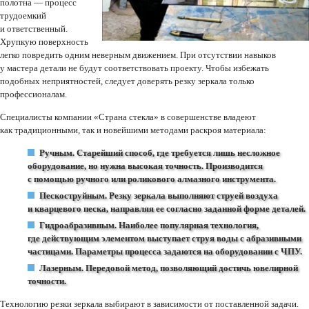
полотна — процесс
трудоемкий
и ответственный.
Хрупкую поверхность
легко повредить одним неверным движением. При отсутствии навыков
у мастера детали не будут соответствовать проекту. Чтобы избежать
подобных неприятностей, следует доверять резку зеркала только
профессионалам.
Специалисты компании
«Страна
стекла» в совершенстве владеют
как традиционными, так и новейшими методами раскроя материала:
Ручным. Старейший способ, где требуется лишь несложное
оборудование, но нужна высокая точность. Производится
с помощью ручного или роликового алмазного инструмента.
Пескоструйным. Резку зеркала выполняют струей воздуха
и кварцевого песка, направляя ее согласно заданной форме деталей.
Гидроабразивным. Наиболее популярная технология,
где действующим элементом выступает струя воды с абразивными
частицами. Параметры процесса задаются на оборудовании с ЧПУ.
Лазерным. Передовой метод, позволяющий достичь ювелирной
точности.
Технологию резки зеркала выбирают в зависимости от поставленной задачи.